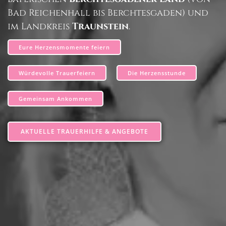
Bad Reichenhall bis Berchtesgaden) und
im Landkreis
Traunstein
.
Eure Herzensmomente feiern
Würdevolle Trauerfeiern
Die Herzensstunde
Gemeinsam Ankommen
AKTUELLE TRAUERHILFE & ANGEBOTE