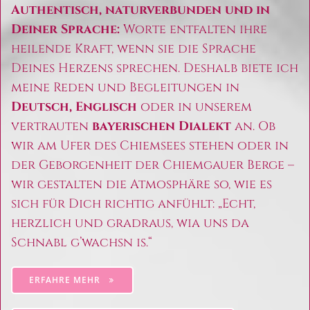
Authentisch, naturverbunden und in
Deiner Sprache:
Worte entfalten ihre
heilende Kraft, wenn sie die Sprache
Deines Herzens sprechen. Deshalb biete ich
meine Reden und Begleitungen in
Deutsch, Englisch
oder in unserem
vertrauten
bayerischen Dialekt
an. Ob
wir am Ufer des Chiemsees stehen oder in
der Geborgenheit der Chiemgauer Berge –
wir gestalten die Atmosphäre so, wie es
sich für Dich richtig anfühlt: „Echt,
herzlich und gradraus, wia uns da
Schnabl g’wachsn is.“
ERFAHRE MEHR