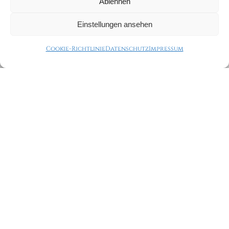
Ablehnen
Einstellungen ansehen
Cookie-Richtlinie
Datenschutz
Impressum
Würdevolle Abschiede &
Trauerfeiern in Hallein und
Kuchl
Ein Abschied braucht einen
geschützten Rahmen. Als Deine
Trauerrednerin in Hallein
bin ich
mit den besonderen Orten im
Tennengau vertraut. Ob eine
feierliche Zeremonie am