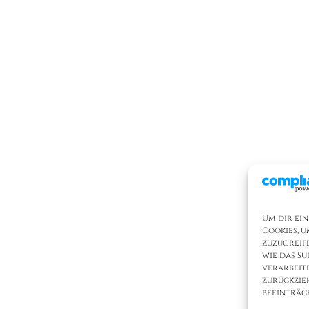
Um dir ein
Cookies, 
zuzugreif
wie das Su
verarbeit
zurückzie
beeinträc