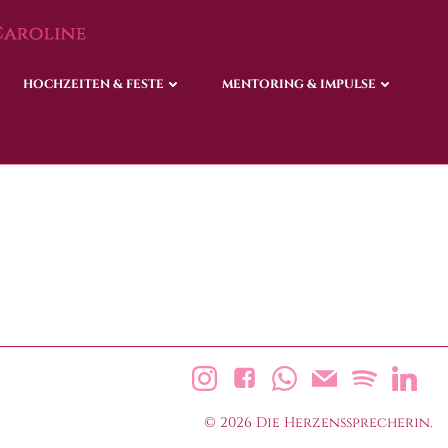
HOCHZEITEN & FESTE
HOCHZEITEN & FESTE
MENTORING & IMPULSE
MENTORING & IMPULSE
© 2026 Die Herzenssprecherin.