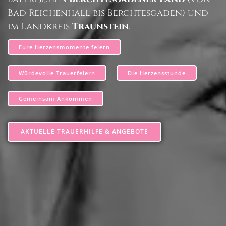
Bad Reichenhall bis Berchtesgaden) und
im Landkreis
Traunstein
.
Eure Herzensmomente feiern
Würdevolle Trauerfeiern
Die Herzensstunde
Gemeinsam Ankommen
AKTUELLE TRAUERHILFE & ANGEBOTE