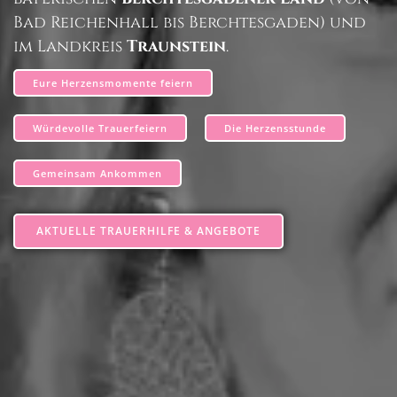
Bad Reichenhall bis Berchtesgaden) und
im Landkreis
Traunstein
.
Eure Herzensmomente feiern
Würdevolle Trauerfeiern
Die Herzensstunde
Gemeinsam Ankommen
AKTUELLE TRAUERHILFE & ANGEBOTE