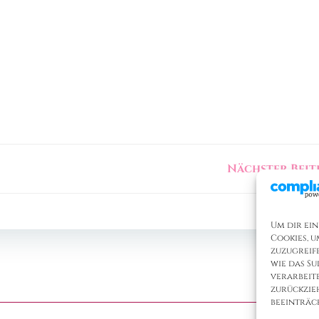
Nächster Beit
Um dir ein
Cookies, 
zuzugreif
wie das Su
verarbeit
zurückzie
beeinträc