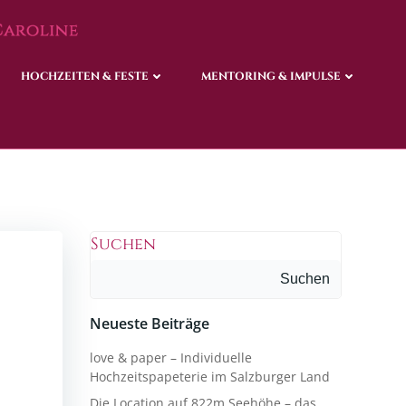
HOCHZEITEN & FESTE
HOCHZEITEN & FESTE
MENTORING & IMPULSE
MENTORING & IMPULSE
Suchen
Suchen
Neueste Beiträge
love & paper – Individuelle
Hochzeitspapeterie im Salzburger Land
Die Location auf 822m Seehöhe – das