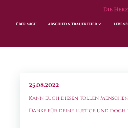
Zum
Inhalt
springen
ÜBER MICH
ÜBER MICH
ABSCHIED & TRAUERFEIER
ABSCHIED & TRAUERFEIER
LEBENS
LEBENS
25.08.2022
Kann euch diesen tollen Menschen
Danke für deine lustige und doch