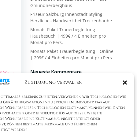
Gmundnerberghaus
Friseur Salzburg Innenstadt Styling:
Herzliches Handwerk bei Trockenhaube
Monats-Paket Trauerbegleitung –
Hausbesuch | 499€ / 4 Einheiten pro
Monat pro Pers.
Monats-Paket Trauerbegleitung – Online
| 299€ / 4 Einheiten pro Monat pro Pers.
Neueste Kommentare
rag →
Zustimmung verwalten
Es sind keine Kommentare
vorhanden.
 optimales Erlebnis zu bieten, verwenden wir Technologien wie
um Geräteinformationen zu speichern und/oder darauf
en. Wenn du diesen Technologien zustimmst, können wir Daten
rfverhalten oder eindeutige IDs auf dieser Website
en. Wenn du deine Zustimmung nicht erteilst oder
hst, können bestimmte Merkmale und Funktionen
htigt werden.