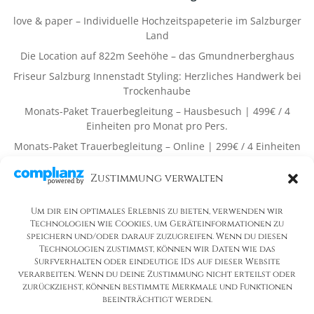
love & paper – Individuelle Hochzeitspapeterie im Salzburger
Land
Die Location auf 822m Seehöhe – das Gmundnerberghaus
Friseur Salzburg Innenstadt Styling: Herzliches Handwerk bei
Trockenhaube
Monats-Paket Trauerbegleitung – Hausbesuch | 499€ / 4
Einheiten pro Monat pro Pers.
Monats-Paket Trauerbegleitung – Online | 299€ / 4 Einheiten
pro Monat pro Pers.
Zustimmung verwalten
Neueste Kommentare
Um dir ein optimales Erlebnis zu bieten, verwenden wir
Es sind keine Kommentare vorhanden.
Technologien wie Cookies, um Geräteinformationen zu
speichern und/oder darauf zuzugreifen. Wenn du diesen
Technologien zustimmst, können wir Daten wie das
Surfverhalten oder eindeutige IDs auf dieser Website
verarbeiten. Wenn du deine Zustimmung nicht erteilst oder
zurückziehst, können bestimmte Merkmale und Funktionen
beeinträchtigt werden.