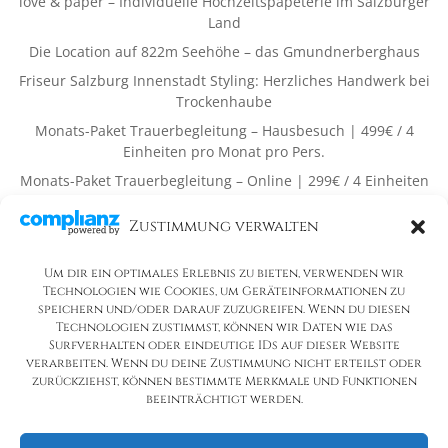
love & paper – Individuelle Hochzeitspapeterie im Salzburger
Land
Die Location auf 822m Seehöhe – das Gmundnerberghaus
Friseur Salzburg Innenstadt Styling: Herzliches Handwerk bei
Trockenhaube
Monats-Paket Trauerbegleitung – Hausbesuch | 499€ / 4
Einheiten pro Monat pro Pers.
Monats-Paket Trauerbegleitung – Online | 299€ / 4 Einheiten
pro Monat pro Pers.
Zustimmung verwalten
Neueste Kommentare
Um dir ein optimales Erlebnis zu bieten, verwenden wir
Es sind keine Kommentare vorhanden.
Technologien wie Cookies, um Geräteinformationen zu
speichern und/oder darauf zuzugreifen. Wenn du diesen
Technologien zustimmst, können wir Daten wie das
Surfverhalten oder eindeutige IDs auf dieser Website
verarbeiten. Wenn du deine Zustimmung nicht erteilst oder
zurückziehst, können bestimmte Merkmale und Funktionen
beeinträchtigt werden.