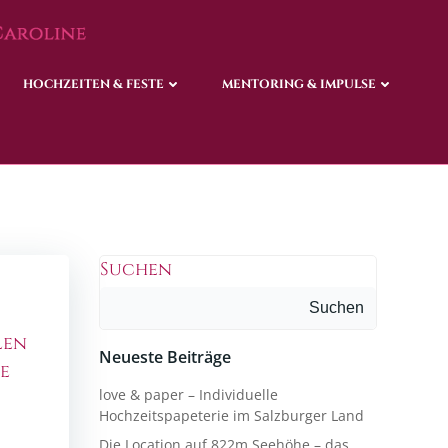
HOCHZEITEN & FESTE
HOCHZEITEN & FESTE
MENTORING & IMPULSE
MENTORING & IMPULSE
Suchen
Suchen
len
Neueste Beiträge
me
love & paper – Individuelle
Hochzeitspapeterie im Salzburger Land
Die Location auf 822m Seehöhe – das