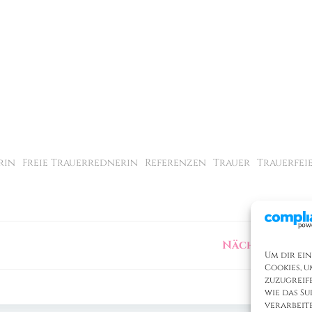
rin
Freie Trauerrednerin
Referenzen
Trauer
Trauerfei
Nächster Beit
Um dir ein
Cookies, 
zuzugreif
wie das Su
verarbeit