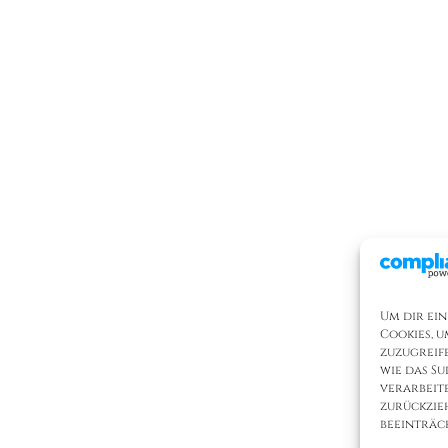
Um dir ein
Cookies, 
zuzugreif
wie das Su
verarbeit
zurückzie
beeinträc