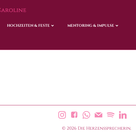
HOCHZEITEN & FESTE
HOCHZEITEN & FESTE
MENTORING & IMPULSE
MENTORING & IMPULSE
© 2026 Die Herzenssprecherin.